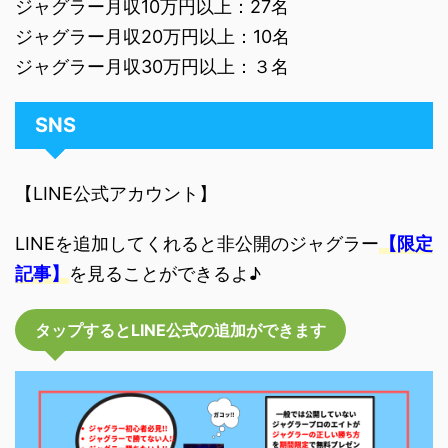
ジャグラー月収10万円以上：27名
ジャグラー月収20万円以上：10名
ジャグラー月収30万円以上：３名
SNS
【LINE公式アカウント】
LINEを追加してくれると非公開のジャグラー
【限定
記事】
を見ることができるよ♪
タップするとLINE公式の追加ができます