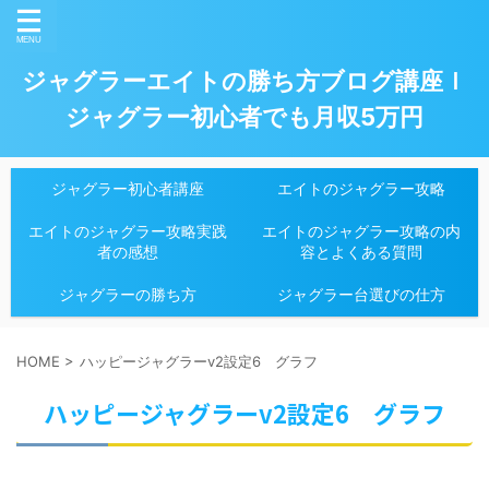
ジャグラーエイトの勝ち方ブログ講座ｌ
ジャグラー初心者でも月収5万円
ジャグラー初心者講座
エイトのジャグラー攻略
エイトのジャグラー攻略実践
エイトのジャグラー攻略の内
者の感想
容とよくある質問
ジャグラーの勝ち方
ジャグラー台選びの仕方
HOME
>
ハッピージャグラーv2設定6 グラフ
ハッピージャグラーv2設定6 グラフ