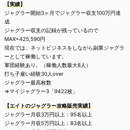
【実績】
ジャグラー開始3ヶ月でジャグラー収支100万円達
成
ジャグラー収支の記録が残っているので
MAX+425,590円
現在では、ネットビジネスをしながら副業ジャグラ
ーとして稼働しています。
軍団経験あり。（稼働人数最大8人）
打ち子雇い経験30人over
ジャグラー最高枚数
⇒マイジャグラー3「9422枚」
【エイトのジャグラー攻略販売実績】
ジャグラー月収3万円以上：95名以上
ジャグラー月収5万円以上：83名以上