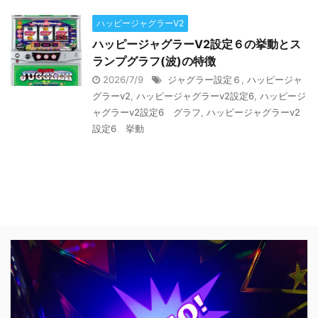
ハッピージャグラーV2
ハッピージャグラーV2設定６の挙動とス
ランプグラフ(波)の特徴
2026/7/9
ジャグラー設定６
,
ハッピージャ
グラーv2
,
ハッピージャグラーv2設定6
,
ハッピージ
ャグラーv2設定6 グラフ
,
ハッピージャグラーv2
設定6 挙動