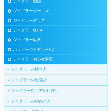
ジャグラー動画
ジャグラーガールズ
ジャグラーグッズ
ジャグラーQ＆A
ジャグラー収支
ハッピージャグラーV2
ジャグラー初心者講座
ジャグラーの勝ち方
ジャグラーの台選び
ジャグラー打ち方や目押し
ジャグラーのやめどき