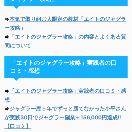
⇒
本気で取り組む人限定の教材「エイトのジャグラ
ー攻略」
⇒
「エイトのジャグラー攻略」の内容とよくある質
問について
「エイトのジャグラー攻略」実践者の口
コミ・感想
⇒
「エイトのジャグラー攻略」実践者の口コミ・感
想
⇒
ジャグラー歴５年でずっと勝てなかった小平さん
が実践30日でジャグラー副業＋156,000円達成!!
【口コミ】