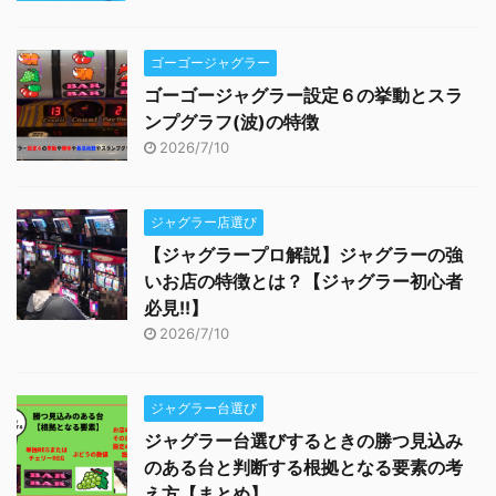
ゴーゴージャグラー
ゴーゴージャグラー設定６の挙動とスラ
ンプグラフ(波)の特徴
2026/7/10
ジャグラー店選び
【ジャグラープロ解説】ジャグラーの強
いお店の特徴とは？【ジャグラー初心者
必見!!】
2026/7/10
ジャグラー台選び
ジャグラー台選びするときの勝つ見込み
のある台と判断する根拠となる要素の考
え方【まとめ】