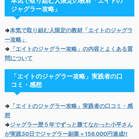
本気で取り組む人限定の教材「エイトの
ジャグラー攻略」
⇒
本気で取り組む人限定の教材「エイトのジャグラ
ー攻略」
⇒
「エイトのジャグラー攻略」の内容とよくある質
問について
「エイトのジャグラー攻略」実践者の口
コミ・感想
⇒
「エイトのジャグラー攻略」実践者の口コミ・感
想
⇒
ジャグラー歴５年でずっと勝てなかった小平さん
が実践30日でジャグラー副業＋156,000円達成!!