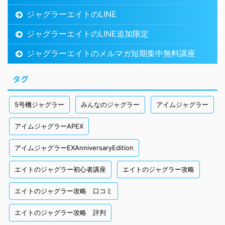
ジャグラーエイトのLINE
ジャグラーエイトのLINE追加限定
ジャグラーエイトのメルマガ短期集中無料講座
タグ
5号機ジャグラー
みんなのジャグラー
アイムジャグラー
アイムジャグラーAPEX
アイムジャグラーEXAnniversaryEdition
エイトのジャグラー初心者講座
エイトのジャグラー攻略
エイトのジャグラー攻略 口コミ
エイトのジャグラー攻略 評判