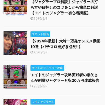
【ジャグラープロ解説】ジャグラーの打
ち方や目押しのコツを１から簡単に解説
【エイトのジャグラー初心者講座】
2026/8/9
スロット動画
【2024年最新】大崎一万発オススメ動画
10選【パチスロ発好き必見!!】
2026/8/9
エイトのジャグラー攻略
エイトのジャグラー攻略実践者の染矢さ
んが副業ジャグラー月収20万円達成報告
2026/8/9
マイジャグラー4