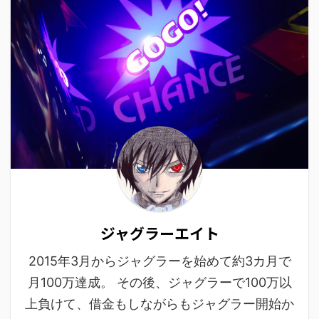
ジャグラーエイト
2015年3月からジャグラーを始めて約3カ月で
月100万達成。 その後、ジャグラーで100万以
上負けて、借金もしながらもジャグラー開始か