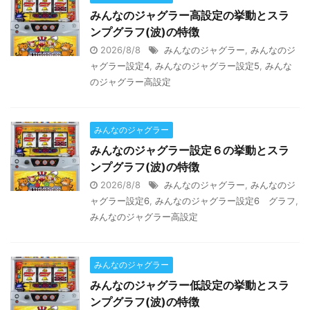
みんなのジャグラー高設定の挙動とスラ
ンプグラフ(波)の特徴
2026/8/8
みんなのジャグラー
,
みんなのジ
ャグラー設定4
,
みんなのジャグラー設定5
,
みんな
のジャグラー高設定
みんなのジャグラー
みんなのジャグラー設定６の挙動とスラ
ンプグラフ(波)の特徴
2026/8/8
みんなのジャグラー
,
みんなのジ
ャグラー設定6
,
みんなのジャグラー設定6 グラフ
,
みんなのジャグラー高設定
みんなのジャグラー
みんなのジャグラー低設定の挙動とスラ
ンプグラフ(波)の特徴