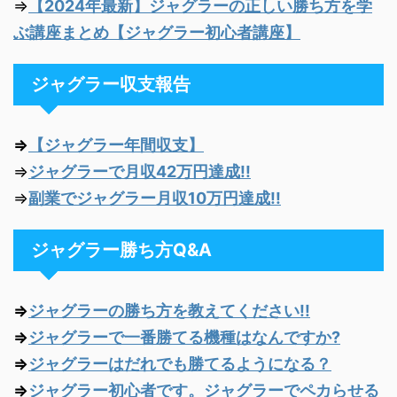
⇒
【2024年最新】ジャグラーの正しい勝ち方を学
ぶ講座まとめ【ジャグラー初心者講座】
ジャグラー収支報告
⇒
【
ジャグラー年間収支】
⇒
ジャグラーで月収42万円達成!!
⇒
副業でジャグラー月収10万円達成!!
ジャグラー勝ち方Q&A
⇒
ジャグラーの勝ち方を教えてください!!
⇒
ジャグラーで一番勝てる機種はなんですか?
⇒
ジャグラーはだれでも勝てるようになる？
⇒
ジャグラー初心者です。ジャグラーでペカらせる