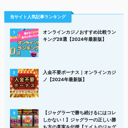
当サイト人気記事ランキング
オンラインカジノおすすめ比較ラン
1
キング28選【2024年最新版】
入金不要ボーナス｜オンラインカジ
2
ノ【2024年最新版】
【ジャグラーで勝ち続けるにはコレ
3
しかない！】ジャグラーの正しい勝
ち方の真実を伝授【エイトのジャグ