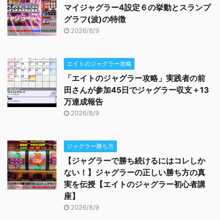
マイジャグラー4設定６の挙動とスランプ
グラフ(波)の特徴
2026/8/9
エイトのジャグラー攻略
「エイトのジャグラー攻略」実践者の前
田さんが参加45日でジャグラー収支＋13
万達成報告
2026/8/9
ジャグラー勝ち方
【ジャグラーで勝ち続けるにはコレしか
ない！】ジャグラーの正しい勝ち方の真
実を伝授【エイトのジャグラー初心者講
座】
2026/8/9