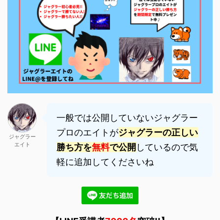
一般では公開していないジャグラー
プロのエイトが
ジャグラーの正しい
ジャグラー
エイト
勝ち方を
無料
で公開
しているので気
軽に追加してくださいね