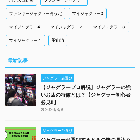
パチスロ動画
ファンキージャグラー
ファンキージャグラー高設定
マイジャグラー3
マイジャグラー4
マイジャグラー２
マイジャグラー３
マイジャグラー４
梁山泊
最新記事
ジャグラー店選び
【ジャグラープロ解説】ジャグラーの強
いお店の特徴とは？【ジャグラー初心者
必見!!】
2026/8/9
ジャグラー台選び
ジャグラー台選びするときの勝つ見込み