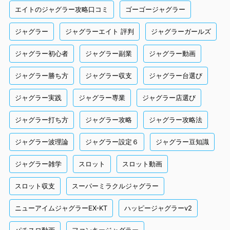
エイトのジャグラー攻略口コミ
ゴーゴージャグラー
ジャグラー
ジャグラーエイト 評判
ジャグラーガールズ
ジャグラー初心者
ジャグラー副業
ジャグラー動画
ジャグラー勝ち方
ジャグラー収支
ジャグラー台選び
ジャグラー実践
ジャグラー専業
ジャグラー店選び
ジャグラー打ち方
ジャグラー攻略
ジャグラー攻略法
ジャグラー波理論
ジャグラー設定６
ジャグラー豆知識
ジャグラー雑学
スロット
スロット動画
スロット収支
スーパーミラクルジャグラー
ニューアイムジャグラーEX-KT
ハッピージャグラーv2