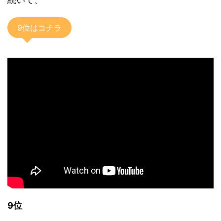
9位はコチラ
9位