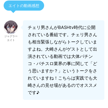
エイトの動画感想
チェリ男さんがBASHtv時代に公開
されている番組です。チェリ男さん
ジャグラー
エイト
も相当緊張しながらトークしていま
すよね。大崎さんがゲストとして出
演されている動画では大体パチン
コ・パチスロ業界の事に関して「ど
う思いますか？」というトークをさ
れていますね！こちらは実践でも大
崎さんの見せ場があるのでオススメ
です♪