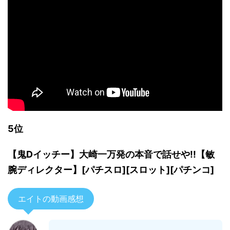
5位
【鬼Dイッチー】大崎一万発の本音で話せや!!【敏
腕ディレクター】[パチスロ][スロット][パチンコ]
エイトの動画感想