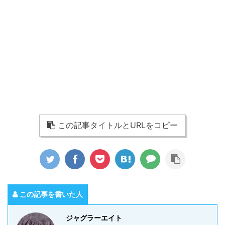
この記事タイトルとURLをコピー
この記事を書いた人
ジャグラーエイト