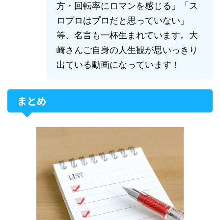
方・回転率にロマンを感じる」「ス
ロプロはプロだと思っていない」
等、名言も一杯生まれています。大
崎さんご自身の人生観が思いっきり
出ている動画になっています！
まとめ