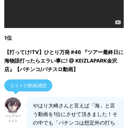
1位
【打ってけ!TV】ひとり万発 #46 『ツアー最終日に
海物語打ったらエラい事に! @ KEIZLAPARK金沢
店』【パチンコ/パチスロ動画】
エイトの動画感想
やはり大崎さんと言えば「海」と言
う動画を1位にさせて頂きました！そ
ジャグラー
エイト
の中でも「パチンコは想定外の打ち