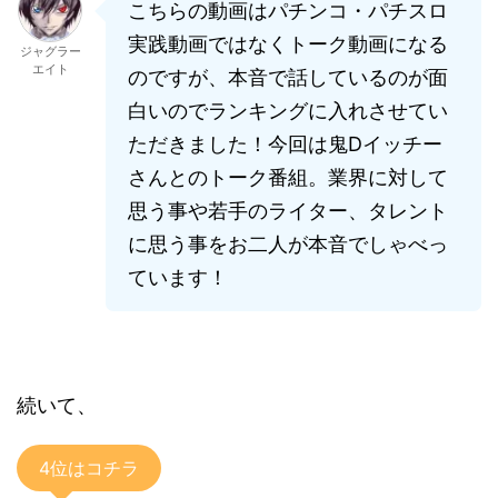
こちらの動画はパチンコ・パチスロ
実践動画ではなくトーク動画になる
ジャグラー
エイト
のですが、本音で話しているのが面
白いのでランキングに入れさせてい
ただきました！今回は鬼Dイッチー
さんとのトーク番組。業界に対して
思う事や若手のライター、タレント
に思う事をお二人が本音でしゃべっ
ています！
続いて、
4位はコチラ