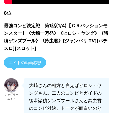
8位
最強コンビ決定戦 第1話(1/4)【ＣＲパッションモ
ンスター】《大崎一万発》《ヒロシ・ヤング》《諸
積ゲンズブール》《鈴虫君》[ジャンバリ.TV][パチ
スロ][スロット]
エイトの動画感想
大崎さんの相方と言えばヒロシ・ヤ
ングさん。二人のコンビとガイドの
ジャグラー
エイト
後輩諸積ゲンズブールさんと鈴虫君
のコンビ対決。トークが面白いのと