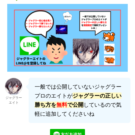
一般では公開していないジャグラー
プロのエイトが
ジャグラーの正しい
ジャグラー
エイト
勝ち方を
無料
で公開
しているので気
軽に追加してくださいね