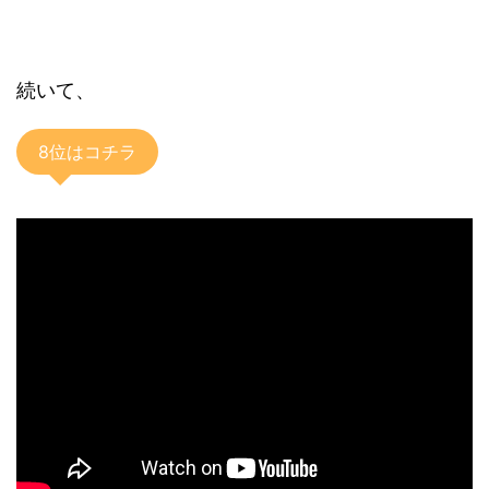
続いて、
8位はコチラ