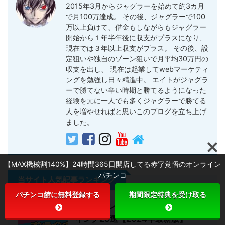
2015年3月からジャグラーを始めて約3カ月
で月100万達成。 その後、ジャグラーで100
万以上負けて、借金もしながらもジャグラー
開始から１年半年後に収支がプラスになり、
現在では３年以上収支がプラス。 その後、設
定狙いや独自のゾーン狙いで月平均30万円の
収支を出し、 現在は起業してwebマーケティ
ングを勉強し日々精進中。 エイトがジャグラ
ーで勝てない辛い時期と勝てるようになった
経験を元に一人でも多くジャグラーで勝てる
人を増やせればと思いこのブログを立ち上げ
ました。
【MAX機械割140%】24時間365日開店してる赤字覚悟のオンライン
パチンコ
当サイト人気記事ランキング
パチンコ館に無料登録する
期間限定特典を受け取る
オンラインカジノおすすめ比較ラン
1
キング28選【2024年最新版】