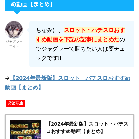
め動画【まとめ】
ちなみに、
スロット・パチスロおす
すめ動画を下記の記事にまとめた
の
ジャグラー
エイト
でジャグラーで勝ちたい人は要チェ
ックです!!
⇒
【2024年最新版】スロット・パチスロおすすめ
動画【まとめ】
必須記事
【2024年最新版】スロット・パチス
ロおすすめ動画【まとめ】