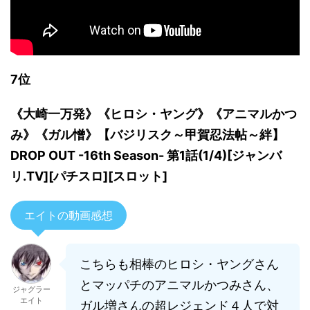
7位
《大崎一万発》《ヒロシ・ヤング》《アニマルかつ
み》《ガル憎》【バジリスク～甲賀忍法帖～絆】
DROP OUT -16th Season- 第1話(1/4)[ジャンバ
リ.TV][パチスロ][スロット]
エイトの動画感想
こちらも相棒のヒロシ・ヤングさん
とマッパチのアニマルかつみさん、
ジャグラー
エイト
ガル増さんの超レジェンド４人で対