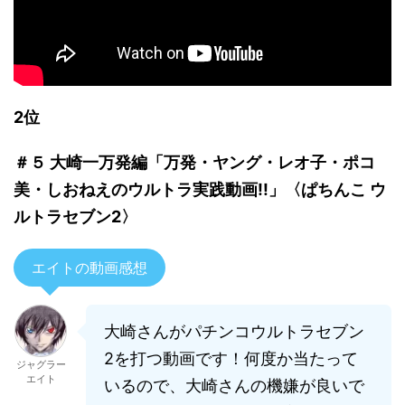
2位
＃５ 大崎一万発編「万発・ヤング・レオ子・ポコ
美・しおねえのウルトラ実践動画!!」〈ぱちんこ ウ
ルトラセブン2〉
エイトの動画感想
大崎さんがパチンコウルトラセブン
2を打つ動画です！何度か当たって
ジャグラー
エイト
いるので、大崎さんの機嫌が良いで