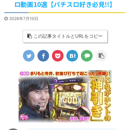
ロ動画10選【パチスロ好き必見!!】
2026年7月10日
この記事タイトルとURLをコピー