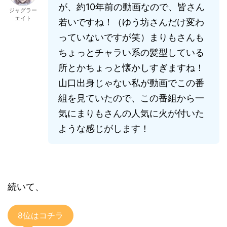
が、約10年前の動画なので、皆さん
ジャグラー
エイト
若いですね！（ゆう坊さんだけ変わ
っていないですが笑）まりもさんも
ちょっとチャラい系の髪型している
所とかちょっと懐かしすぎますね！
山口出身じゃない私が動画でこの番
組を見ていたので、この番組から一
気にまりもさんの人気に火が付いた
ような感じがします！
続いて、
8位はコチラ