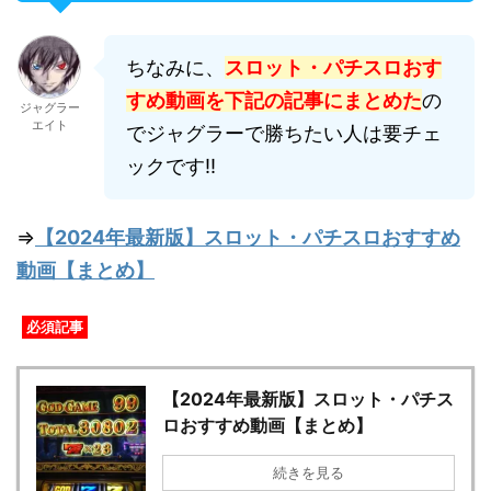
ちなみに、
スロット・パチスロおす
すめ動画を下記の記事にまとめた
の
ジャグラー
エイト
でジャグラーで勝ちたい人は要チェ
ックです!!
⇒
【2024年最新版】スロット・パチスロおすすめ
動画【まとめ】
必須記事
【2024年最新版】スロット・パチス
ロおすすめ動画【まとめ】
続きを見る