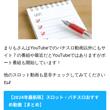
まりもさんはYouTubeでのパチスロ動画以外にもサ
イト７の番組や最近だとYouTubeではありますがボ
ート番組も開始しています！
他のスロット動画も是非チェックしてみてください
ね♪
【2024年最新版】スロット・パチスロおすす
め動画【まとめ】