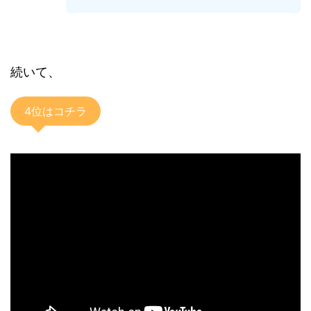
続いて、
4位はコチラ