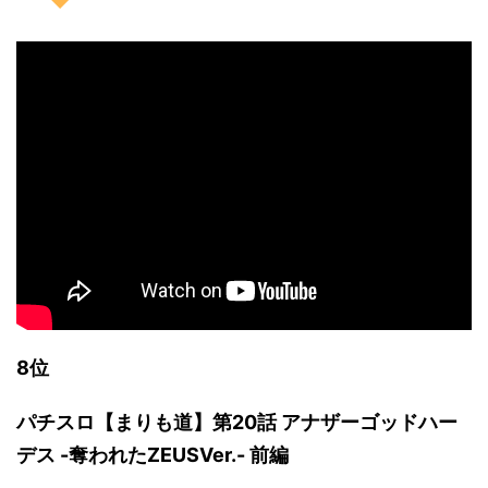
8位
パチスロ【まりも道】第20話 アナザーゴッドハー
デス -奪われたZEUSVer.- 前編