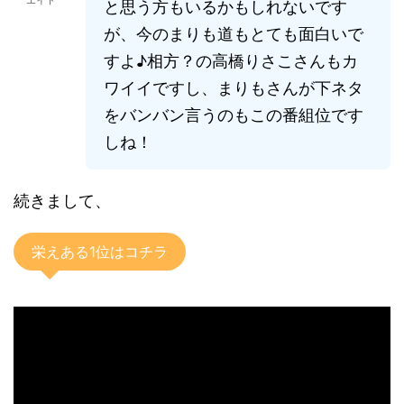
と思う方もいるかもしれないです
が、今のまりも道もとても面白いで
すよ♪相方？の高橋りさこさんもカ
ワイイですし、まりもさんが下ネタ
をバンバン言うのもこの番組位です
しね！
続きまして、
栄えある1位はコチラ