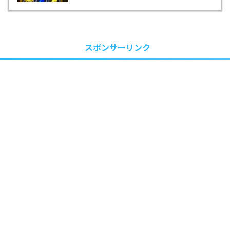
スポンサーリンク