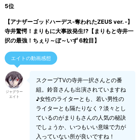
5位
【アナザーゴッドハーデス-奪われたZEUS ver. -】
寺井驚愕！まりもに大事故発生!?【まりもと寺井一
択の最強！ちぇり～ぼ～いず 6粒目】
エイトの動画感想
スクープTVの寺井一択さんとの番
組。鈴音さんも出演されていますね
ジャグラー
エイト
♪女性のライターとも、若い男性の
ライターとも隔たりなく？淡々とし
ているのがまりもさんの人気の秘訣
でしょうか、いつもいい意味で力が
入っていない所が良いですね！