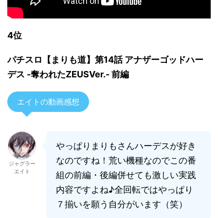
4位
パチスロ【まりも道】第14話 アナザーゴッドハー
デス -奪われたZEUSVer.- 前編
エイトの動画感想
やっぱりまりもさんハーデスが好き
なのですね！荒い機種なのでこの番
ジャグラー
エイト
組の前編・後編併せても激しい実践
内容ですよね♪全回転ではやっぱり
７揃いを願う自分がいます（笑）