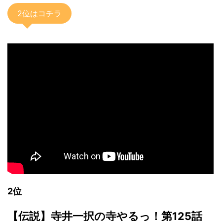
2位はコチラ
2位
【伝説】寺井一択の寺やるっ！第125話