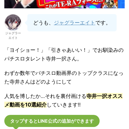
どうも、
ジャグラーエイト
です。
ジャグラー
エイト
「ヨイショー！」「引きゃあいい！」でお馴染みの
パチスロタレント寺井一択さん。
わずか数年でパチスロ動画界のトップクラスになっ
た寺井さんはどのようにして
人気を博したか…それを裏付画ける
寺井一択オスス
メ動画を10選紹介
していきます!!
タップするとLINE公式の追加ができます