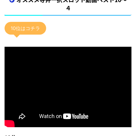
４
10位はコチラ