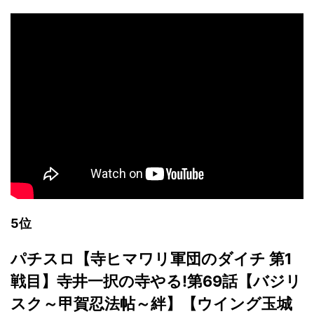
5位
パチスロ【寺ヒマワリ軍団のダイチ 第1
戦目】寺井一択の寺やる!第69話【バジリ
スク～甲賀忍法帖～絆】【ウイング玉城