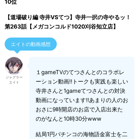
10位
【道場破り編 寺井VSてつ】寺井一択の寺やるッ！
第263話【メガコンコルド1020刈谷知立店】
エイトの動画感想
１gameTVのてつさんとのコラボレ
ジャグラー
ーション動画!!トークも実践も楽しい
エイト
寺井さんと1gameてつさんとの対決
動画になっています!!あまりの人のお
おさに9時開店のお店で入店出来た
のがなんと10時30分www
結局1円パチンコの海物語金富士を二