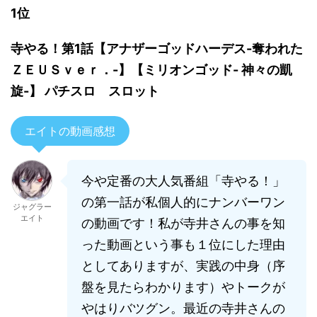
1位
寺やる！第1話【アナザーゴッドハーデス-奪われた
ＺＥＵＳｖｅｒ．-】【ミリオンゴッド- 神々の凱
旋-】 パチスロ スロット
エイトの動画感想
今や定番の大人気番組「寺やる！」
の第一話が私個人的にナンバーワン
ジャグラー
エイト
の動画です！私が寺井さんの事を知
った動画という事も１位にした理由
としてありますが、実践の中身（序
盤を見たらわかります）やトークが
やはりバツグン。最近の寺井さんの