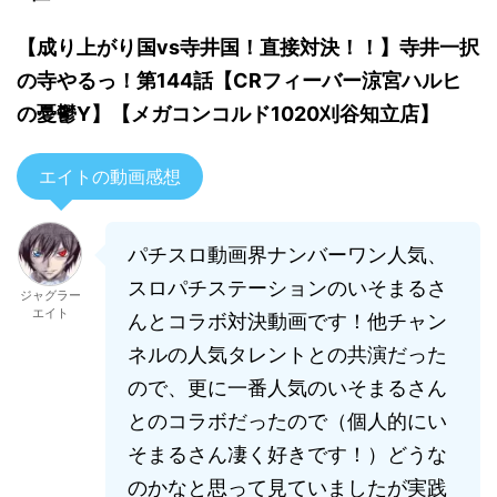
【成り上がり国vs寺井国！直接対決！！】寺井一択
の寺やるっ！第144話【CRフィーバー涼宮ハルヒ
の憂鬱Y】【メガコンコルド1020刈谷知立店】
エイトの動画感想
パチスロ動画界ナンバーワン人気、
スロパチステーションのいそまるさ
ジャグラー
エイト
んとコラボ対決動画です！他チャン
ネルの人気タレントとの共演だった
ので、更に一番人気のいそまるさん
とのコラボだったので（個人的にい
そまるさん凄く好きです！）どうな
のかなと思って見ていましたが実践