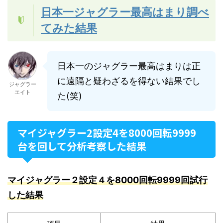
日本一ジャグラー最高はまり調べ
てみた結果
日本一のジャグラー最高はまりは正
に遠隔と疑わざるを得ない結果でし
ジャグラー
エイト
た(笑)
マイジャグラー2設定4を8000回転9999
台を回して分析考察した結果
マイジャグラー２設定４を8000回転9999回試行
した結果