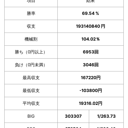
項目
結果
勝率
69.54 %
収支
193140840 円
機械割
104.02％
勝ち（0円以上）
6953回
負け（0円未満）
3046回
最高収支
167220円
最低収支
-103800円
平均収支
19316.02円
BIG
303307
1/263.73