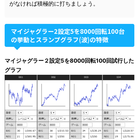
がなければ積極的に打ちましょう。
マイジャグラー2設定5を8000回転100台
の挙動とスランプグラフ(波)の特徴
マイジャグラー２設定5を8000回転100回試行した
グラフ