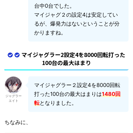
台中0台でした。
マイジャグ２の設定4は安定してい
るが、爆発力はないということが分
かりますね。
マイジャグラー2設定4
を8000回転打った
100台の最大はまり
マイジャグラー２設定4を8000回転
打った100台の最大はまりは
1480回
ジャグラー
エイト
転
となりました。
ちなみに、