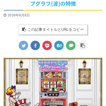
プグラフ(波)の特徴
2026年8月8日
この記事タイトルとURLをコピー