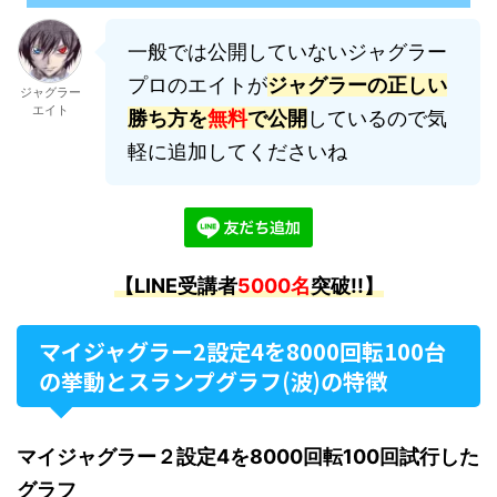
一般では公開していないジャグラー
プロのエイトが
ジャグラーの正しい
ジャグラー
エイト
勝ち方を
無料
で公開
しているので気
軽に追加してくださいね
【LINE受講者
5000名
突破!!】
マイジャグラー2設定4を8000回転100台
の挙動とスランプグラフ(波)の特徴
マイジャグラー２設定4を8000回転100回試行した
グラフ