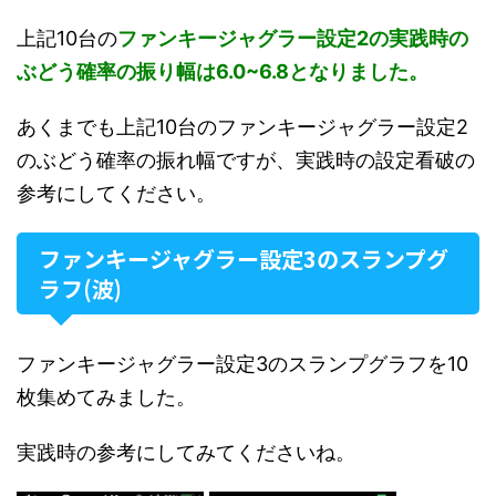
上記10台の
ファンキージャグラー設定2の実践時の
ぶどう確率の振り幅は6.0~6.8となりました。
あくまでも上記10台のファンキージャグラー設定2
のぶどう確率の振れ幅ですが、実践時の設定看破の
参考にしてください。
ファンキージャグラー設定3のスランプグ
ラフ(波)
ファンキージャグラー設定3のスランプグラフを10
枚集めてみました。
実践時の参考にしてみてくださいね。