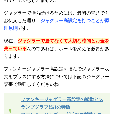
っているかもしれません。
ジャグラーで勝ち続けるためには、最初の冒頭でも
お伝えした通り、
ジャグラー高設定を打つことが原
理原則
です。
現在、
ジャグラーで勝てなくて大切な時間とお金を
失っている
んのであれば、ホールを変える必要があ
ります。
ファンキージャグラー高設定を掴んでジャグラー収
支をプラスにする方法については下記のジャグラー
記事で勉強してくださいね
ファンキージャグラー高設定の挙動とス
ランプグラフ(波)の特徴