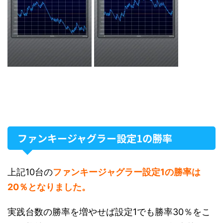
ファンキージャグラー設定1の勝率
上記10台の
ファンキージャグラー設定1の勝率は
20％となりました。
実践台数の勝率を増やせば設定1でも勝率30％をこ