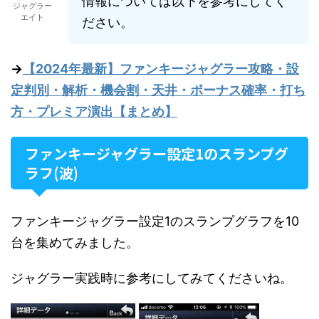
情報については以下を参考にしてく
ジャグラー
エイト
ださい。
→
【2024年最新】ファンキージャグラー攻略・設
定判別・解析・機会割・天井・ボーナス確率・打ち
方・プレミア演出【まとめ】
ファンキージャグラー設定1のスランプグ
ラフ(波)
ファンキージャグラー設定1のスランプグラフを10
台を集めてみました。
ジャグラー実践時に参考にしてみてくださいね。