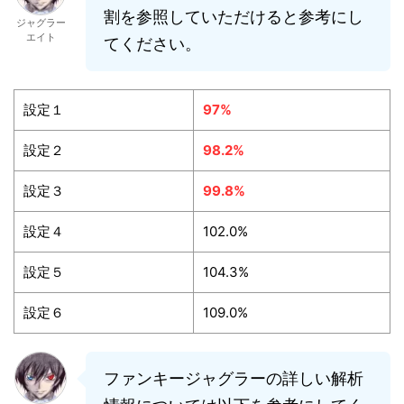
割を参照していただけると参考にし
ジャグラー
エイト
てください。
設定１
97%
設定２
98.2%
設定３
99.8%
設定４
102.0%
設定５
104.3%
設定６
109.0%
ファンキージャグラーの詳しい解析