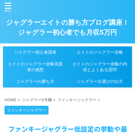
ジャグラーエイトの勝ち方ブログ講座ｌ
ジャグラー初心者でも月収5万円
ジャグラー初心者講座
エイトのジャグラー攻略
エイトのジャグラー攻略実践
エイトのジャグラー攻略の内
者の感想
容とよくある質問
ジャグラーの勝ち方
ジャグラー台選びの仕方
HOME
>
ジャグラー5号機
>
ファンキージャグラー
>
ファンキージャグラー
ファンキージャグラー低設定の挙動や最